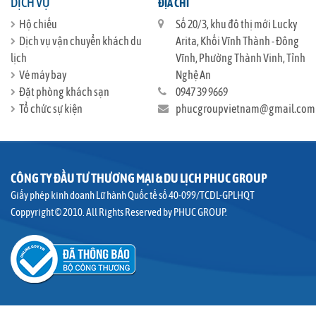
DỊCH VỤ
ĐỊA CHỈ
Hộ chiếu
Số 20/3, khu đô thị mới Lucky
Dịch vụ vận chuyển khách du
Arita, Khối Vĩnh Thành - Đông
lịch
Vĩnh, Phường Thành Vinh, Tỉnh
Vé máy bay
Nghệ An
Đặt phòng khách sạn
0947 39 9669
Tổ chức sự kiện
phucgroupvietnam@gmail.com
CÔNG TY ĐẦU TƯ THƯƠNG MẠI & DU LỊCH PHUC GROUP
Giấy phép kinh doanh Lữ hành Quốc tế số 40-099/TCDL-GPLHQT
Coppyright © 2010. All Rights Reserved by PHUC GROUP.