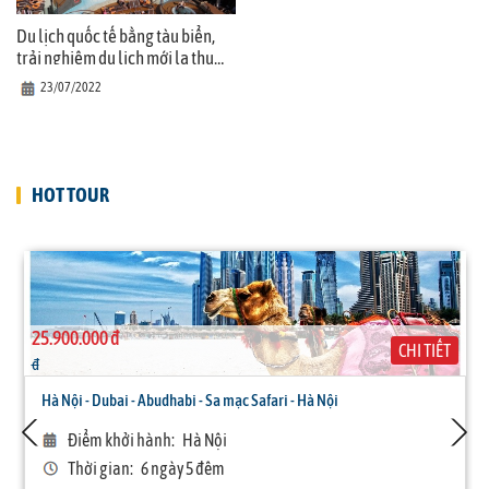
Du lịch quốc tế bằng tàu biển,
trải nghiệm du lịch mới lạ thu
hút du khách
23/07/2022
HOT TOUR
25.900.000 đ
CHI TIẾT
đ
Hà Nội - Dubai - Abudhabi - Sa mạc Safari - Hà Nội
Điểm khởi hành:
Hà Nội
Thời gian:
6 ngày 5 đêm