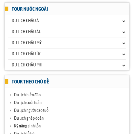
TOUR NƯỚC NGOÀI
DU LỊCH CHÂU Á
DU LỊCH CHÂU ÂU
DU LỊCH CHÂU MỸ
DU LỊCH CHÂU ÚC
DU LỊCH CHÂU PHI
TOUR THEO CHỦ ĐỀ
Du lịch biển đảo
Du lịch cuối tuần
Du lịch người cao tuổi
Du lịch ghép đoàn
Kỹ năng sinh tồn
Du lịch lễ hội