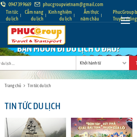
0947 39 9669
phucgroupvietnam@gmail.com
Tin tức
Cẩm nang
Kinh nghiệm
Ẩm thực
PhucGroup &
du lịch
du lịch
du lịch
năm châu
Truyền thông
BẠN MUỐN ĐI DU LỊCH Ở ĐÂU?
Trang chủ
Tin tức du lịch
TIN TỨC DU LỊCH