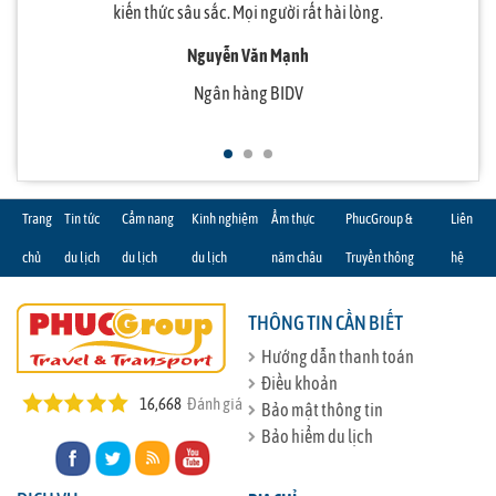
nhất về Du lịch PhucGroup. Xin cảm ơn Quý công ty.
kiến thức sâu sắc. Mọi người rất hài lòng.
du lịch tiện nghi.
Nguyễn Quốc Bình
Nguyễn Văn Mạnh
Tô Thị Hạnh
Công ty Thông tin tín hiệu Đường sắt Vinh
Vietnam Airlines
Ngân hàng BIDV
Trang
Tin tức
Cẩm nang
Kinh nghiệm
Ẩm thực
PhucGroup &
Liên
chủ
du lịch
du lịch
du lịch
năm châu
Truyền thông
hệ
THÔNG TIN CẦN BIẾT
Hướng dẫn thanh toán
Điều khoản
16,668
Đánh giá
Bảo mật thông tin
Bảo hiểm du lịch